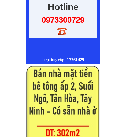
Hotline
0973300729
13361429
Lượt truy cập :