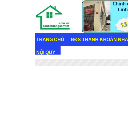
TRANG CHỦ
BĐS THANH KHOẢN NH
NỘI QUY