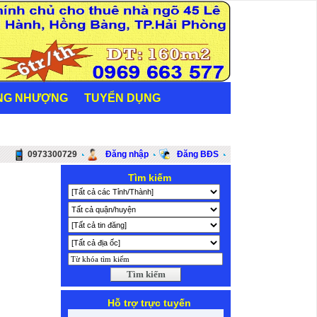
NG NHƯỢNG
TUYỂN DỤNG
0973300729
Đăng nhập
Đăng BĐS
Tìm kiếm
Hỗ trợ trực tuyến