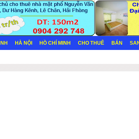
ANH
HÀ NỘI
HỒ CHÍ MINH
CHO THUÊ
BÁN
SA