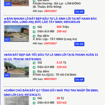
Địa điểm
P.Xuân Hương - Đà Lạt - LẦM ĐỒNG
105
(B. Thuận, ĐẮk Nông)
Hết hạn:
18/07/2027
Chi tiết
🔹BÁN NHANH LÔ ĐẤT ĐẸP ĐẦU TƯ LÀ SINH LỜI TẠI MỸ HẠNH BẮC
(ĐỨC HÒA, LONG AN), ĐỨC LẬP, TÂY NINH; 0903365149
Giá
950
Triệu
Diện tích MB
100 m2
Địa điểm
X. Đức Lập - TÂY NINH (Long An)
63
Hết hạn:
15/07/2027
Chi tiết
⭐️BÁN ĐẤT ĐẸP GIÁ TỐT, ĐẦU TƯ LÀ SINH LỜI TẠI Đ.THẠNH XUÂN 33
(Q.12), TP.HCM; 0937910601
Giá
5.15
Tỷ
Diện tích MB
124 m2
Địa điểm
P.Thới An (Q12) - TP. Hồ Chí Minh
84
Hết hạn:
08/07/2027
Chi tiết
⭐️CHÍNH CHỦ BÁN ĐẤT Q.7 TẶNG DÃY NHÀ TRỌ THU NHẬP ỔN ĐỊNH,
SINH LỜI CAO; 0972351171
Giá
28
Tỷ
Diện tích MB
323 m2