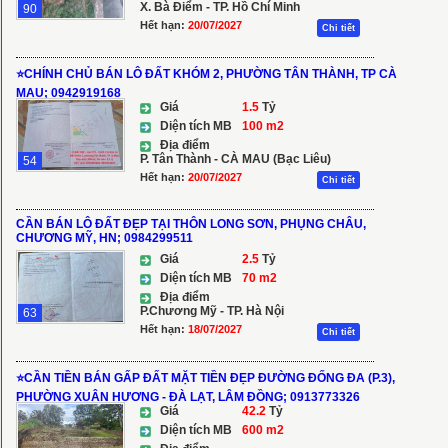
X. Bà Điểm - TP. Hồ Chí Minh
90
Hết hạn:
20/07/2027
Chi tiết
⭐️CHÍNH CHỦ BÁN LÔ ĐẤT KHÓM 2, PHƯỜNG TÂN THÀNH, TP CÀ
MAU; 0942919168
Giá
1.5
Tỷ
Diện tích MB
100 m2
Địa điểm
P. Tân Thành - CÀ MAU (Bạc Liêu)
54
Hết hạn:
20/07/2027
Chi tiết
CẦN BÁN LÔ ĐẤT ĐẸP TẠI THÔN LONG SƠN, PHỤNG CHÂU,
CHƯƠNG MỸ, HN; 0984299511
Giá
2.5
Tỷ
Diện tích MB
70 m2
Địa điểm
P.Chương Mỹ - TP. Hà Nội
63
Hết hạn:
18/07/2027
Chi tiết
⭐️CẦN TIỀN BÁN GẤP ĐẤT MẶT TIỀN ĐẸP ĐƯỜNG ĐỐNG ĐA (P.3),
PHƯỜNG XUÂN HƯƠNG - ĐÀ LẠT, LÂM ĐỒNG; 0913773326
Giá
42.2
Tỷ
Diện tích MB
600 m2