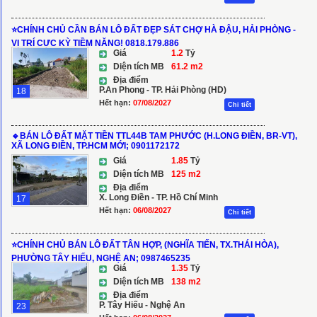
⭐️CHÍNH CHỦ CẦN BÁN LÔ ĐẤT ĐẸP SÁT CHỢ HÀ ĐẬU, HẢI PHÒNG -
VỊ TRÍ CỰC KỲ TIỀM NĂNG! 0818.179.886
Giá
1.2
Tỷ
Diện tích MB
61.2 m2
Địa điểm
P.An Phong - TP. Hải Phòng (HD)
18
Hết hạn:
07/08/2027
Chi tiết
🔹BÁN LÔ ĐẤT MẶT TIỀN TTL44B TAM PHƯỚC (H.LONG ĐIỀN, BR-VT),
XÃ LONG ĐIỀN, TP.HCM MỚI; 0901172172
Giá
1.85
Tỷ
Diện tích MB
125 m2
Địa điểm
X. Long Điền - TP. Hồ Chí Minh
17
Hết hạn:
06/08/2027
Chi tiết
⭐️CHÍNH CHỦ BÁN LÔ ĐẤT TÂN HỢP, (NGHĨA TIẾN, TX.THÁI HÒA),
PHƯỜNG TÂY HIẾU, NGHỆ AN; 0987465235
Giá
1.35
Tỷ
Diện tích MB
138 m2
Địa điểm
P. Tây Hiếu - Nghệ An
23