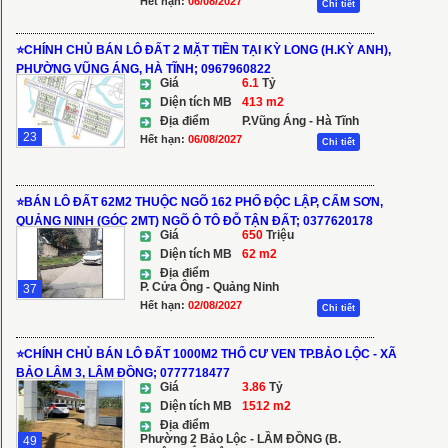
Hết hạn:
06/08/2027
Chi tiết
⭐️CHÍNH CHỦ BÁN LÔ ĐẤT 2 MẶT TIỀN TẠI KỲ LONG (H.KỲ ANH),
PHƯỜNG VŨNG ÁNG, HÀ TĨNH; 0967960822
Giá
6.1
Tỷ
Diện tích MB
413 m2
Địa điểm
P.Vũng Áng - Hà Tĩnh
23
Hết hạn:
06/08/2027
Chi tiết
⭐️BÁN LÔ ĐẤT 62M2 THUỘC NGÕ 162 PHỐ ĐỘC LẬP, CẨM SƠN,
QUẢNG NINH (GÓC 2MT) NGÕ Ô TÔ ĐỖ TẬN ĐẤT; 0377620178
Giá
650
Triệu
Diện tích MB
62 m2
Địa điểm
P. Cửa Ông - Quảng Ninh
37
Hết hạn:
02/08/2027
Chi tiết
⭐️CHÍNH CHỦ BÁN LÔ ĐẤT 1000M2 THỔ CƯ VEN TP.BẢO LỘC - XÃ
BẢO LÂM 3, LÂM ĐỒNG; 0777718477
Giá
3.86
Tỷ
Diện tích MB
1512 m2
Địa điểm
Phường 2 Bảo Lộc - LẦM ĐỒNG (B.
49