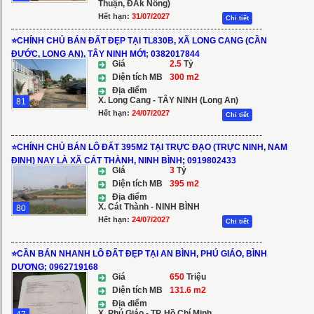
Thuận, ĐẮk Nông)
Hết hạn:
31/07/2027
Chi tiết
⭐️CHÍNH CHỦ BÁN ĐẤT ĐẸP TẠI TL830B, XÃ LONG CANG (CẦN
ĐƯỚC, LONG AN), TÂY NINH MỚI; 0382017844
Giá
2.5
Tỷ
Diện tích MB
300 m2
Địa điểm
X. Long Cang - TÂY NINH (Long An)
81
Hết hạn:
24/07/2027
Chi tiết
⭐️CHÍNH CHỦ BÁN LÔ ĐẤT 395M2 TẠI TRỰC ĐẠO (TRỰC NINH, NAM
ĐỊNH) NAY LÀ XÃ CÁT THÀNH, NINH BÌNH; 0919802433
Giá
3
Tỷ
Diện tích MB
395 m2
Địa điểm
X. Cát Thành - NINH BÌNH
80
Hết hạn:
24/07/2027
Chi tiết
⭐️CẦN BÁN NHANH LÔ ĐẤT ĐẸP TẠI AN BÌNH, PHÚ GIÁO, BÌNH
DƯƠNG; 0962719168
Giá
650
Triệu
Diện tích MB
131.6 m2
Địa điểm
X. Phú Giáo - TP. Hồ Chí Minh