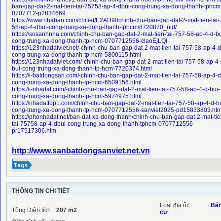
ban-gap-dat-2-mat-tien-tai-75758-ap-4-dbui-cong-trung-xa-dong-thanh-tphcm
0707712-p2834669
https://www.nhaban.com/chitiet/E2AD90chinh-chu-ban-gap-dat-2-mat-tien-tai-
58-ap-4-dbui-cong-trung-xa-dong-thanh-tphcm/8720870_nid/
https://sosanhnha.com/chinh-chu-ban-gap-dat-2-mat-tien-tai-757-58-ap-4-d-bu
cong-trung-xa-dong-thanh-tp-hcm-0707712556-claoEjLQl
https://123nhadatviet.net/-chinh-chu-ban-gap-dat-2-mat-tien-tai-757-58-ap-4-d
cong-trung-xa-dong-thanh-tp-hcm-5800115.html
https://123nhadatviet.com/-chinh-chu-ban-gap-dat-2-mat-tien-tai-757-58-ap-4-
bui-cong-trung-xa-dong-thanh-tp-hcm-7720374.html
https://i-batdongsan.com/-chinh-chu-ban-gap-dat-2-mat-tien-tai-757-58-ap-4-d
cong-trung-xa-dong-thanh-tp-hcm-6509156.html
https://i-nhadat.com/-chinh-chu-ban-gap-dat-2-mat-tien-tai-757-58-ap-4-d-bui-
cong-trung-xa-dong-thanh-tp-hcm-5974975.html
https://nhadattop1.com/chinh-chu-ban-gap-dat-2-mat-tien-tai-757-58-ap-4-d-bu
cong-trung-xa-dong-thanh-tp-hcm-0707712556-sanviet2025-pd15833803.ht
https://phonhadat.net/ban-dat-xa-dong-thanh/chinh-chu-ban-gap-dat-2-mat-tie
tai-75758-ap-4-dbui-cong-trung-xa-dong-thanh-tphcm-0707712556-
pr17517306.htm
http://www.sanbatdongsanviet.net.vn
THÔNG TIN CHI TIẾT
Loại địa ốc
Bán
Tổng Diện tích :
207
m2
cư