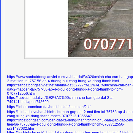
https://www.sanbatdongsanviet.com.vn/nha-dat/34320/chinh-chu-can-ban-gap
2-mat-tien-tai-757-58-ap-4-duong-bui-cong-trung-xa-dong-thanh.html
https://sanbatdongsanviet.net.vn/nha-dat/32797/%E2%AD%90chinh-chu-ban-
dat-2-mat-tien-tai-757-58-ap-4-d-bui-cong-trung-xa-dong-thanh-tp-hcm-
0707712556.html
https://raovat.nhadat.vn/%E2%AD%90chinh-chu-ban-gap-dat-2-a-
749141.html#post748690
https://tinbds.com/ban-dat/ho-chi-minh/hoc-mon/2slf
https://alinhadat.vn/ban/chinh-chu-ban-gap-dat-2-mat-tien-tai-75758-ap-4-dbu
cong-trung-xa-dong-thanh-tphcm-0707712-1365647
https://tinbatdongsan.com/ban-dat-xa-dong-thanh/chinh-chu-ban-gap-dat-2-ma
tien-tai-75758-ap-4-dbui-cong-trung-xa-dong-thanh-tphcm-0707712556-
pr21437032.htm
https://tinchinhchu.net/1-ban-dat-xa-dong-thanh-hoc-mon-ho-chi-minh/chinh-c