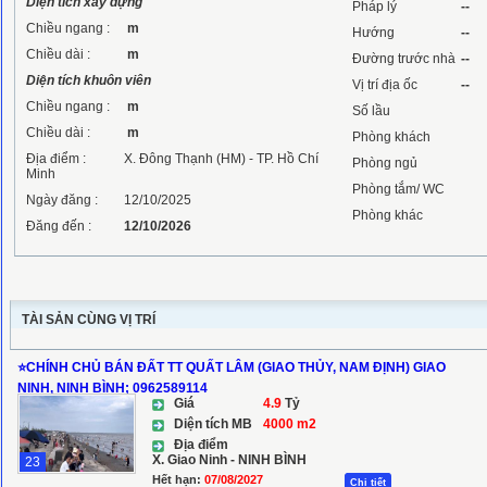
Diện tích xây dựng
Pháp lý
--
Chiều ngang :
m
Hướng
--
Chiều dài :
m
Đường trước nhà
--
Diện tích khuôn viên
Vị trí địa ốc
--
Chiều ngang :
m
Số lầu
Chiều dài :
m
Phòng khách
Địa điểm :
X. Đông Thạnh (HM) - TP. Hồ Chí
Phòng ngủ
Minh
Phòng tắm/ WC
Ngày đăng :
12/10/2025
Phòng khác
Đăng đến :
12/10/2026
TÀI SẢN CÙNG VỊ TRÍ
⭐️CHÍNH CHỦ BÁN ĐẤT TT QUẤT LÂM (GIAO THỦY, NAM ĐỊNH) GIAO
NINH, NINH BÌNH; 0962589114
Giá
4.9
Tỷ
Diện tích MB
4000 m2
Địa điểm
X. Giao Ninh - NINH BÌNH
23
Hết hạn:
07/08/2027
Chi tiết