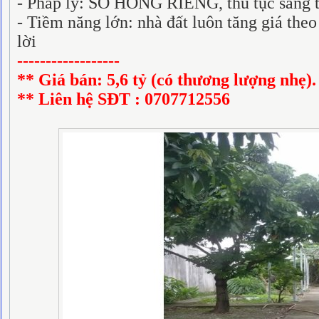
- Pháp lý: SỔ HỒNG RIÊNG, thủ tục sang 
- Tiềm năng lớn: nhà đất luôn tăng giá the
lời
------------------
** Giá bán: 5,6 tỷ (có thương lượng nhẹ)
** Liên hệ SĐT : 0707712556