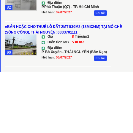
Địa điểm
P.Phú Thuận (Q7) - TP. Hồ Chí Minh
82
Hết hạn:
07/07/2027
Chi tiết
⭐️BÁN HOẶC CHO THUÊ LÔ ĐẤT 2MT 530M2 (18MX24M) TẠI MỎ CHÈ
(SÔNG CÔNG), THÁI NGUYÊN; 0333701111
Giá
8
Triệu/m2
Diện tích MB
530 m2
Địa điểm
P. Bá Xuyên - THÁI NGUYÊN (Bắc Kạn)
90
Hết hạn:
06/07/2027
Chi tiết