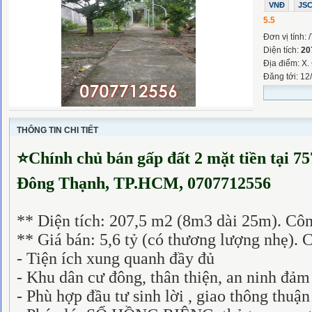
VNĐ
JS
5.5
Đơn vị tính: 
Diện tích:
20
Địa điểm: X.
Đăng tới: 12
THÔNG TIN CHI TIẾT
⭐
Chính chủ bán gấp đất 2 mặt tiền tại 7
Đông Thạnh
, TP.HCM,
0707712556
** Diện tích: 207,5 m2 (8m3 dài 25m). Cô
** Giá bán: 5,6 tỷ (có thương lượng nhẹ). 
- Tiện ích xung quanh đầy đủ
- Khu dân cư đông, thân thiện, an ninh đảm
- Phù hợp đầu tư sinh lời , giao thông thuận