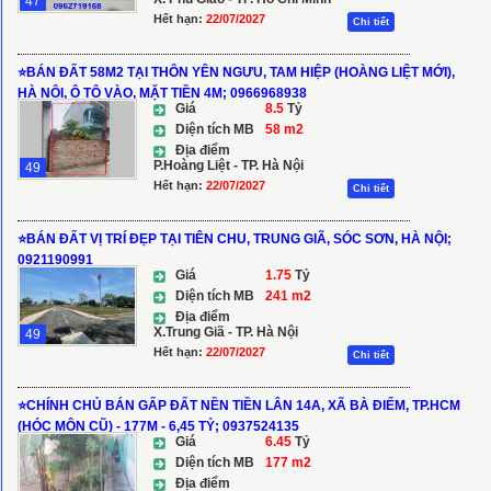
47
Hết hạn:
22/07/2027
Chi tiết
⭐️BÁN ĐẤT 58M2 TẠI THÔN YÊN NGƯU, TAM HIỆP (HOÀNG LIỆT MỚI),
HÀ NỘI, Ô TÔ VÀO, MẶT TIỀN 4M; 0966968938
Giá
8.5
Tỷ
Diện tích MB
58 m2
Địa điểm
P.Hoàng Liệt - TP. Hà Nội
49
Hết hạn:
22/07/2027
Chi tiết
⭐️BÁN ĐẤT VỊ TRÍ ĐẸP TẠI TIÊN CHU, TRUNG GIÃ, SÓC SƠN, HÀ NỘI;
0921190991
Giá
1.75
Tỷ
Diện tích MB
241 m2
Địa điểm
X.Trung Giã - TP. Hà Nội
49
Hết hạn:
22/07/2027
Chi tiết
⭐️CHÍNH CHỦ BÁN GẤP ĐẤT NỀN TIỀN LÂN 14A, XÃ BÀ ĐIỂM, TP.HCM
(HÓC MÔN CŨ) - 177M - 6,45 TỶ; 0937524135
Giá
6.45
Tỷ
Diện tích MB
177 m2
Địa điểm