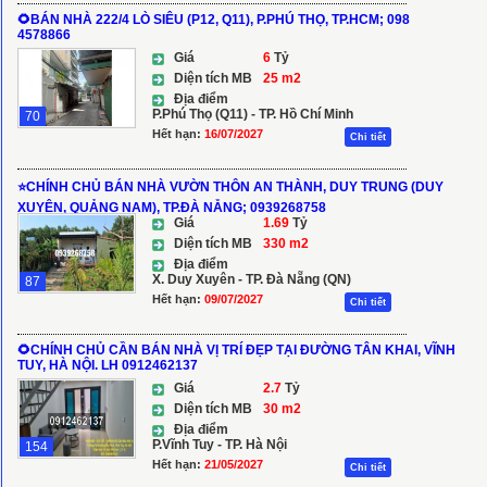
🌻BÁN NHÀ 222/4 LÒ SIÊU (P12, Q11), P.PHÚ THỌ, TP.HCM; 098
4578866
Giá
6
Tỷ
Diện tích MB
25 m2
Địa điểm
P.Phú Thọ (Q11) - TP. Hồ Chí Minh
70
Hết hạn:
16/07/2027
Chi tiết
⭐️CHÍNH CHỦ BÁN NHÀ VƯỜN THÔN AN THÀNH, DUY TRUNG (DUY
XUYÊN, QUẢNG NAM), TP.ĐÀ NẴNG; 0939268758
Giá
1.69
Tỷ
Diện tích MB
330 m2
Địa điểm
X. Duy Xuyên - TP. Đà Nẵng (QN)
87
Hết hạn:
09/07/2027
Chi tiết
🌻CHÍNH CHỦ CẦN BÁN NHÀ VỊ TRÍ ĐẸP TẠI ĐƯỜNG TÂN KHAI, VĨNH
TUY, HÀ NỘI. LH 0912462137
Giá
2.7
Tỷ
Diện tích MB
30 m2
Địa điểm
P.Vĩnh Tuy - TP. Hà Nội
154
Hết hạn:
21/05/2027
Chi tiết