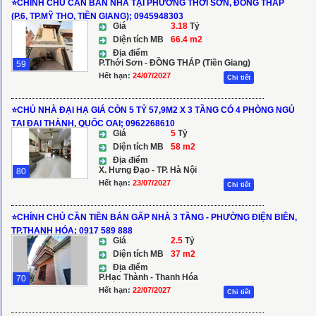
⭐️CHÍNH CHỦ CẦN BÁN NHÀ TẠI PHƯỜNG THỚI SƠN, ĐỒNG THÁP
(P.6, TP.MỸ THO, TIỀN GIANG); 0945948303
Giá
3.18
Tỷ
Diện tích MB
66.4 m2
Địa điểm
P.Thới Sơn - ĐỒNG THÁP (Tiền Giang)
59
Hết hạn:
24/07/2027
Chi tiết
⭐️CHỦ NHÀ ĐẠI HẠ GIÁ CÒN 5 TỶ 57,9M2 X 3 TẦNG CÓ 4 PHÒNG NGỦ
TẠI ĐẠI THÀNH, QUỐC OAI; 0962268610
Giá
5
Tỷ
Diện tích MB
58 m2
Địa điểm
X. Hưng Đạo - TP. Hà Nội
80
Hết hạn:
23/07/2027
Chi tiết
⭐️CHÍNH CHỦ CẦN TIỀN BÁN GẤP NHÀ 3 TẦNG - PHƯỜNG ĐIỆN BIÊN,
TP.THANH HÓA; 0917 589 888
Giá
2.5
Tỷ
Diện tích MB
37 m2
Địa điểm
P.Hạc Thành - Thanh Hóa
70
Hết hạn:
22/07/2027
Chi tiết