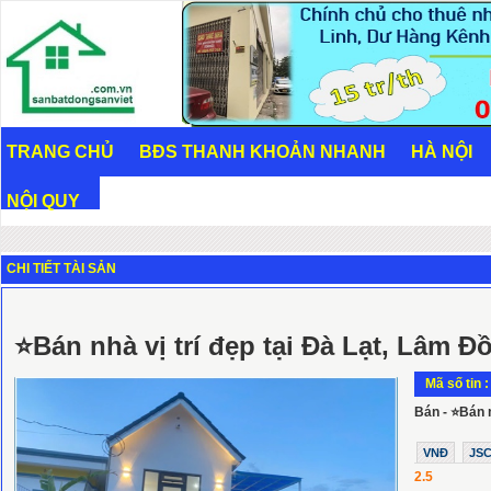
TRANG CHỦ
BĐS THANH KHOẢN NHANH
HÀ NỘI
NỘI QUY
CHI TIẾT TÀI SẢN
⭐Bán nhà vị trí đẹp tại Đà Lạt, Lâm Đồ
Mã số tin 
Bán - ⭐Bán n
VNĐ
JS
2.5