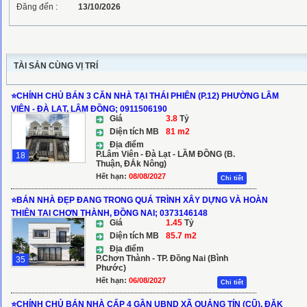
Đăng đến :
13/10/2026
TÀI SẢN CÙNG VỊ TRÍ
⭐️CHÍNH CHỦ BÁN 3 CĂN NHÀ TẠI THÁI PHIÊN (P.12) PHƯỜNG LÂM
VIÊN - ĐÀ LẠT, LÂM ĐỒNG; 0911506190
Giá
3.8
Tỷ
Diện tích MB
81 m2
Địa điểm
P.Lâm Viên - Đà Lạt - LẦM ĐỒNG (B.
18
Thuận, ĐẮk Nông)
Hết hạn:
08/08/2027
Chi tiết
⭐️BÁN NHÀ ĐẸP ĐANG TRONG QUÁ TRÌNH XÂY DỰNG VÀ HOÀN
THIỆN TẠI CHƠN THÀNH, ĐỒNG NAI; 0373146148
Giá
1.45
Tỷ
Diện tích MB
85.7 m2
Địa điểm
P.Chơn Thành - TP. Đồng Nai (Bình
35
Phước)
Hết hạn:
06/08/2027
Chi tiết
⭐️CHÍNH CHỦ BÁN NHÀ CẤP 4 GẦN UBND XÃ QUẢNG TÍN (CŨ), ĐĂK