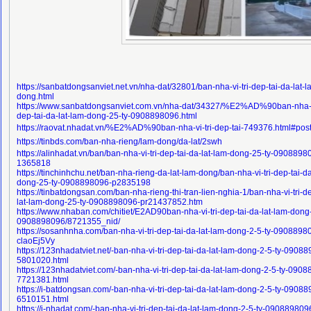
https://sanbatdongsanviet.net.vn/nha-dat/32801/ban-nha-vi-tri-dep-tai-da-lat-l
dong.html
https://www.sanbatdongsanviet.com.vn/nha-dat/34327/%E2%AD%90ban-nha-vi
dep-tai-da-lat-lam-dong-25-ty-0908898096.html
https://raovat.nhadat.vn/%E2%AD%90ban-nha-vi-tri-dep-tai-749376.html#po
https://tinbds.com/ban-nha-rieng/lam-dong/da-lat/2swh
https://alinhadat.vn/ban/ban-nha-vi-tri-dep-tai-da-lat-lam-dong-25-ty-0908898
1365818
https://tinchinhchu.net/ban-nha-rieng-da-lat-lam-dong/ban-nha-vi-tri-dep-tai-da
dong-25-ty-0908898096-p2835198
https://tinbatdongsan.com/ban-nha-rieng-thi-tran-lien-nghia-1/ban-nha-vi-tri-de
lat-lam-dong-25-ty-0908898096-pr21437852.htm
https://www.nhaban.com/chitiet/E2AD90ban-nha-vi-tri-dep-tai-da-lat-lam-dong-
0908898096/8721355_nid/
https://sosanhnha.com/ban-nha-vi-tri-dep-tai-da-lat-lam-dong-2-5-ty-0908898
claoEj5Vy
https://123nhadatviet.net/-ban-nha-vi-tri-dep-tai-da-lat-lam-dong-2-5-ty-0908
5801020.html
https://123nhadatviet.com/-ban-nha-vi-tri-dep-tai-da-lat-lam-dong-2-5-ty-090
7721381.html
https://i-batdongsan.com/-ban-nha-vi-tri-dep-tai-da-lat-lam-dong-2-5-ty-0908
6510151.html
https://i-nhadat.com/-ban-nha-vi-tri-dep-tai-da-lat-lam-dong-2-5-ty-090889809