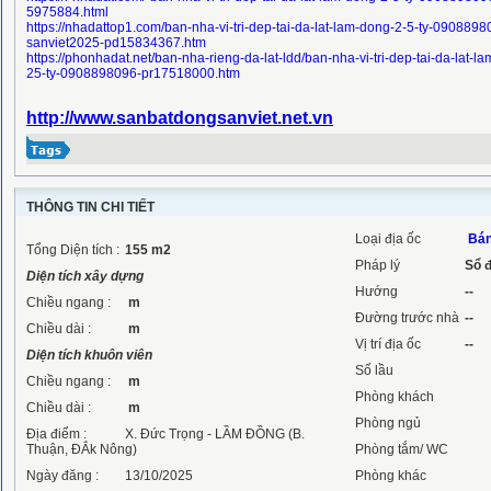
5975884.html
https://nhadattop1.com/ban-nha-vi-tri-dep-tai-da-lat-lam-dong-2-5-ty-0908898
sanviet2025-pd15834367.htm
https://phonhadat.net/ban-nha-rieng-da-lat-ldd/ban-nha-vi-tri-dep-tai-da-lat-l
25-ty-0908898096-pr17518000.htm
http://www.sanbatdongsanviet.net.vn
THÔNG TIN CHI TIẾT
Loại địa ốc
Bán
Tổng Diện tích :
155
m2
Pháp lý
Sổ 
Diện tích xây dựng
Hướng
--
Chiều ngang :
m
Đường trước nhà
--
Chiều dài :
m
Vị trí địa ốc
--
Diện tích khuôn viên
Số lầu
Chiều ngang :
m
Phòng khách
Chiều dài :
m
Phòng ngủ
Địa điểm :
X. Đức Trọng - LẦM ĐỒNG (B.
Thuận, ĐẮk Nông)
Phòng tắm/ WC
Ngày đăng :
13/10/2025
Phòng khác