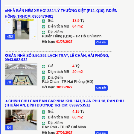
⭐️NHÀ BÁN HẺM XE HƠI 284/ LÝ THƯỜNG KIỆT (P14, Q10), P.DIÊN
HỒNG, TP.HCM, 0906470481
Giá
18.9
Tỷ
Diện tích MB
64 m2
Địa điểm
P.Diên Hồng (Q10) - TP. Hồ Chí Minh
453
Hết hạn:
01/07/2027
Chi tiết
🌻BÁN NHÀ SỐ 8/50/292 LẠCH TRAY, LÊ CHÂN, HẢI PHÒNG;
0943.982.932
Giá
4
Tỷ
Diện tích MB
40 m2
Địa điểm
P.Lê Chân - TP. Hải Phòng (HD)
78
Hết hạn:
30/06/2027
Chi tiết
🔹CHÍNH CHỦ CẦN BÁN GẤP NHÀ KHU U&I, Đ.AN PHÚ 18, P.AN PHÚ
(THUẬN AN, BÌNH DƯƠNG); TP.HCM; 0989753532
Giá
4.15
Tỷ
Diện tích MB
60 m2
Địa điểm
P.An Phú - TP. Hồ Chí Minh
84
Hết hạn:
27/06/2027
Chi tiết