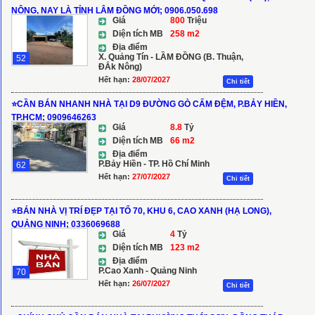
NÔNG, NAY LÀ TỈNH LÂM ĐỒNG MỚI; 0906.050.698
Giá
800
Triệu
Diện tích MB
258 m2
Địa điểm
X. Quảng Tín - LẦM ĐỒNG (B. Thuận,
52
ĐẮk Nông)
Hết hạn:
28/07/2027
Chi tiết
⭐️CẦN BÁN NHANH NHÀ TẠI D9 ĐƯỜNG GÒ CẤM ĐỆM, P.BẢY HIỀN,
TP.HCM; 0909646263
Giá
8.8
Tỷ
Diện tích MB
66 m2
Địa điểm
P.Bảy Hiền - TP. Hồ Chí Minh
62
Hết hạn:
27/07/2027
Chi tiết
⭐️BÁN NHÀ VỊ TRÍ ĐẸP TẠI TỔ 70, KHU 6, CAO XANH (HẠ LONG),
QUẢNG NINH; 0336069688
Giá
4
Tỷ
Diện tích MB
123 m2
Địa điểm
P.Cao Xanh - Quảng Ninh
70
Hết hạn:
26/07/2027
Chi tiết