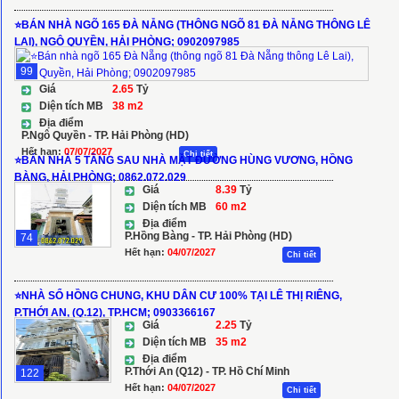
⭐️BÁN NHÀ NGÕ 165 ĐÀ NẴNG (THÔNG NGÕ 81 ĐÀ NẴNG THÔNG LÊ
LAI), NGÔ QUYỀN, HẢI PHÒNG; 0902097985
99
Giá
2.65
Tỷ
Diện tích MB
38 m2
Địa điểm
P.Ngô Quyền - TP. Hải Phòng (HD)
Hết hạn:
07/07/2027
Chi tiết
⭐️BÁN NHÀ 5 TẦNG SAU NHÀ MẶT ĐƯỜNG HÙNG VƯƠNG, HỒNG
BÀNG, HẢI PHÒNG; 0862.072.029
Giá
8.39
Tỷ
Diện tích MB
60 m2
Địa điểm
P.Hồng Bàng - TP. Hải Phòng (HD)
74
Hết hạn:
04/07/2027
Chi tiết
⭐️NHÀ SỔ HỒNG CHUNG, KHU DÂN CƯ 100% TẠI LÊ THỊ RIÊNG,
P.THỚI AN, (Q.12), TP.HCM; 0903366167
Giá
2.25
Tỷ
Diện tích MB
35 m2
Địa điểm
P.Thới An (Q12) - TP. Hồ Chí Minh
122
Hết hạn:
04/07/2027
Chi tiết