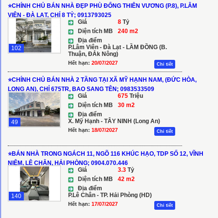
⭐️CHÍNH CHỦ BÁN NHÀ ĐẸP PHÙ ĐỔNG THIÊN VƯƠNG (P.8), P.LÂM
VIÊN - ĐÀ LẠT, CHỈ 8 TỶ; 0913793025
Giá
8
Tỷ
Diện tích MB
240 m2
Địa điểm
P.Lâm Viên - Đà Lạt - LẦM ĐỒNG (B.
102
Thuận, ĐẮk Nông)
Hết hạn:
20/07/2027
Chi tiết
⭐️CHÍNH CHỦ BÁN NHÀ 2 TẦNG TẠI XÃ MỸ HẠNH NAM, (ĐỨC HÒA,
LONG AN), CHỈ 675TR, BAO SANG TÊN; 0983533509
Giá
675
Triệu
Diện tích MB
30 m2
Địa điểm
X. Mỹ Hạnh - TÂY NINH (Long An)
49
Hết hạn:
18/07/2027
Chi tiết
⭐️BÁN NHÀ TRONG NGÁCH 11, NGÕ 116 KHÚC HẠO, TDP SỐ 12, VĨNH
NIỆM, LÊ CHÂN, HẢI PHÒNG; 0904.070.446
Giá
3.3
Tỷ
Diện tích MB
42 m2
Địa điểm
P.Lê Chân - TP. Hải Phòng (HD)
140
Hết hạn:
17/07/2027
Chi tiết