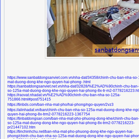
https://www.sanbatdongsanviet.com.vn/nha-dat/34358/chinh-chu-ban-nha-so-
mat-duong-dong-khe-ngo-quyen-hai-phong-.html
https://sanbatdongsanviet.net.vn/nha-dat/32828/%E2%AD%90chinh-chu-ban-
so-125a-mat-duong-dong-khe-ngo-quyen-hai-phong-8x-tr-m2-0778216223.ht
https://raovat.nhadat.vn/%E2%AD%90chinh-chu-ban-nha-so-125a-
751866.html#post751415
https://tinbds.com/ban-nha-mat-pho/hai-phong/ngo-quyen/2vz3
https://alinhadat.vn/ban/chinh-chu-ban-nha-so-125a-mat-duong-dong-khe-ng
quyen-hai-phong-8x-trm2-0778216223-1367754
https://tinbatdongsan.com/ban-nha-mat-pho-phuong-dong-khe/chinh-chu-ban
so-125a-mat-duong-dong-khe-ngo-quyen-hai-phong-8x-trm2-0778216223-
pr21447102.htm
https://tinchinhchu.net/ban-nha-mat-pho-phuong-dong-khe-ngo-quyen-hai-
phong/chinh-chu-ban-nha-so-125a-mat-duong-dong-khe-ngo-quyen-hai-phon