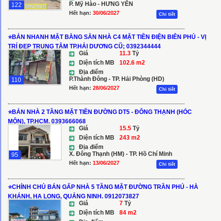
P. Mỹ Hào - HƯNG YÊN
122
Hết hạn:
30/06/2027
Chi tiết
⭐BÁN NHANH MẶT BẰNG SẴN NHÀ C4 MẶT TIỀN ĐIỆN BIÊN PHỦ - VỊ
TRÍ ĐẸP TRUNG TÂM TP.HẢI DƯƠNG CŨ; 0392344444
Giá
11.3
Tỷ
Diện tích MB
102.6 m2
Địa điểm
P.Thành Đông - TP. Hải Phòng (HD)
110
Hết hạn:
28/06/2027
Chi tiết
⭐BÁN NHÀ 2 TẦNG MẶT TIỀN ĐƯỜNG DT5 - ĐÔNG THẠNH (HÓC
MÔN), TP.HCM. 0393666068
Giá
15.5
Tỷ
Diện tích MB
243 m2
Địa điểm
X. Đông Thạnh (HM) - TP. Hồ Chí Minh
95
Hết hạn:
13/06/2027
Chi tiết
⭐CHÍNH CHỦ BÁN GẤP NHÀ 5 TẦNG MẶT ĐƯỜNG TRẦN PHÚ - HÀ
KHÁNH, HẠ LONG, QUẢNG NINH. 0912073827
Giá
7
Tỷ
Diện tích MB
84 m2