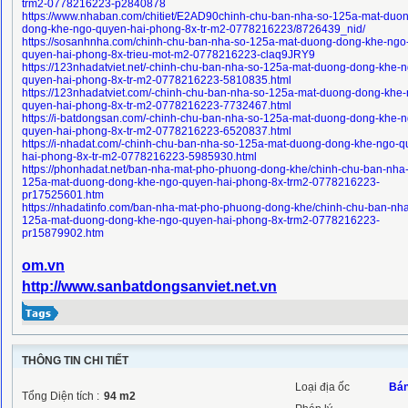
trm2-0778216223-p2840878
https://www.nhaban.com/chitiet/E2AD90chinh-chu-ban-nha-so-125a-mat-duo
dong-khe-ngo-quyen-hai-phong-8x-tr-m2-0778216223/8726439_nid/
https://sosanhnha.com/chinh-chu-ban-nha-so-125a-mat-duong-dong-khe-ngo
quyen-hai-phong-8x-trieu-mot-m2-0778216223-claq9JRY9
https://123nhadatviet.net/-chinh-chu-ban-nha-so-125a-mat-duong-dong-khe-n
quyen-hai-phong-8x-tr-m2-0778216223-5810835.html
https://123nhadatviet.com/-chinh-chu-ban-nha-so-125a-mat-duong-dong-khe-
quyen-hai-phong-8x-tr-m2-0778216223-7732467.html
https://i-batdongsan.com/-chinh-chu-ban-nha-so-125a-mat-duong-dong-khe-n
quyen-hai-phong-8x-tr-m2-0778216223-6520837.html
https://i-nhadat.com/-chinh-chu-ban-nha-so-125a-mat-duong-dong-khe-ngo-q
hai-phong-8x-tr-m2-0778216223-5985930.html
https://phonhadat.net/ban-nha-mat-pho-phuong-dong-khe/chinh-chu-ban-nha
125a-mat-duong-dong-khe-ngo-quyen-hai-phong-8x-trm2-0778216223-
pr17525601.htm
https://nhadatinfo.com/ban-nha-mat-pho-phuong-dong-khe/chinh-chu-ban-nha
125a-mat-duong-dong-khe-ngo-quyen-hai-phong-8x-trm2-0778216223-
pr15879902.htm
om.vn
http://www.sanbatdongsanviet.net.vn
THÔNG TIN CHI TIẾT
Loại địa ốc
Bán
Tổng Diện tích :
94
m2