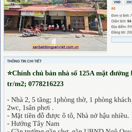
VNĐ
JS
80
Đơn vị tính: 
Diện tích:
94
Địa điểm: P.
Đăng tới: 20
THÔNG TIN CHI TIẾT
⭐
Chính chủ bán nhà số 125A mặt đường 
tr/m2;
0778216223
- Nhà 2, 5 tầng; 1phòng thờ, 1 phòng khách
2wc, 1sân phơi .
- Mặt tiền đỗ được ô tô,
Nhà nở hậu nhiều.
- Hướng Tây Nam
- Gần trường,gần chợ, gần UBND Ngô Quyề