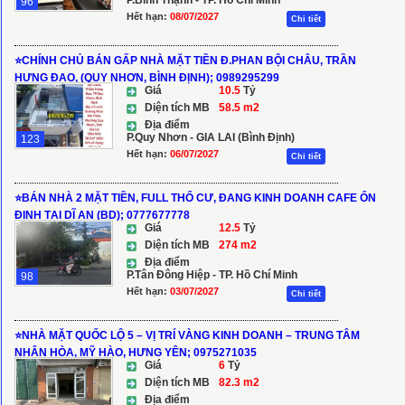
P.Bình Thạnh - TP. Hồ Chí Minh
96
Hết hạn:
08/07/2027
Chi tiết
⭐️CHÍNH CHỦ BÁN GẤP NHÀ MẶT TIỀN Đ.PHAN BỘI CHÂU, TRẦN
HƯNG ĐẠO, (QUY NHƠN, BÌNH ĐỊNH); 0989295299
Giá
10.5
Tỷ
Diện tích MB
58.5 m2
Địa điểm
P.Quy Nhơn - GIA LAI (Bình Định)
123
Hết hạn:
06/07/2027
Chi tiết
⭐️BÁN NHÀ 2 MẶT TIỀN, FULL THỔ CƯ, ĐANG KINH DOANH CAFE ỔN
ĐỊNH TẠI DĨ AN (BD); 0777677778
Giá
12.5
Tỷ
Diện tích MB
274 m2
Địa điểm
P.Tân Đông Hiệp - TP. Hồ Chí Minh
98
Hết hạn:
03/07/2027
Chi tiết
⭐NHÀ MẶT QUỐC LỘ 5 – VỊ TRÍ VÀNG KINH DOANH – TRUNG TÂM
NHÂN HÒA, MỸ HÀO, HƯNG YÊN; 0975271035
Giá
6
Tỷ
Diện tích MB
82.3 m2
Địa điểm