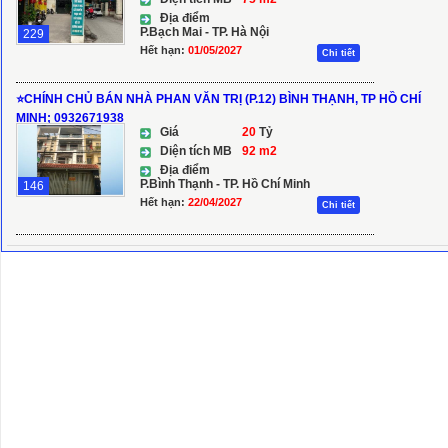
Địa điểm
P.Bạch Mai - TP. Hà Nội
229
Hết hạn:
01/05/2027
Chi tiết
⭐️CHÍNH CHỦ BÁN NHÀ PHAN VĂN TRỊ (P.12) BÌNH THẠNH, TP HỒ CHÍ
MINH; 0932671938
Giá
20
Tỷ
Diện tích MB
92 m2
Địa điểm
P.Bình Thạnh - TP. Hồ Chí Minh
146
Hết hạn:
22/04/2027
Chi tiết