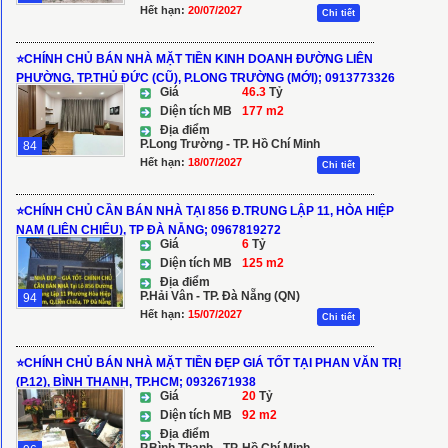
Hết hạn:
20/07/2027
Chi tiết
⭐️CHÍNH CHỦ BÁN NHÀ MẶT TIỀN KINH DOANH ĐƯỜNG LIÊN
PHƯỜNG, TP.THỦ ĐỨC (CŨ), P.LONG TRƯỜNG (MỚI); 0913773326
Giá
46.3
Tỷ
Diện tích MB
177 m2
Địa điểm
P.Long Trường - TP. Hồ Chí Minh
84
Hết hạn:
18/07/2027
Chi tiết
⭐️CHÍNH CHỦ CẦN BÁN NHÀ TẠI 856 Đ.TRUNG LẬP 11, HÒA HIỆP
NAM (LIÊN CHIỂU), TP ĐÀ NẴNG; 0967819272
Giá
6
Tỷ
Diện tích MB
125 m2
Địa điểm
P.Hải Vân - TP. Đà Nẵng (QN)
94
Hết hạn:
15/07/2027
Chi tiết
⭐️CHÍNH CHỦ BÁN NHÀ MẶT TIỀN ĐẸP GIÁ TỐT TẠI PHAN VĂN TRỊ
(P.12), BÌNH THẠNH, TP.HCM; 0932671938
Giá
20
Tỷ
Diện tích MB
92 m2
Địa điểm