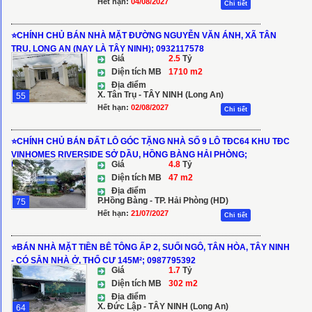
Hết hạn:
04/08/2027
Chi tiết
⭐️CHÍNH CHỦ BÁN NHÀ MẶT ĐƯỜNG NGUYỄN VĂN ÁNH, XÃ TÂN
TRỤ, LONG AN (NAY LÀ TÂY NINH); 0932117578
Giá
2.5
Tỷ
Diện tích MB
1710 m2
Địa điểm
X. Tân Trụ - TÂY NINH (Long An)
55
Hết hạn:
02/08/2027
Chi tiết
⭐CHÍNH CHỦ BÁN ĐẤT LÔ GÓC TẶNG NHÀ SỐ 9 LÔ TĐC64 KHU TĐC
VINHOMES RIVERSIDE SỞ DẦU, HỒNG BÀNG HẢI PHÒNG;
0904559666
Giá
4.8
Tỷ
Diện tích MB
47 m2
Địa điểm
P.Hồng Bàng - TP. Hải Phòng (HD)
75
Hết hạn:
21/07/2027
Chi tiết
⭐️BÁN NHÀ MẶT TIỀN BÊ TÔNG ẤP 2, SUỐI NGÔ, TÂN HÒA, TÂY NINH
- CÓ SẴN NHÀ Ở, THỔ CƯ 145M²; 0987795392
Giá
1.7
Tỷ
Diện tích MB
302 m2
Địa điểm
X. Đức Lập - TÂY NINH (Long An)
64