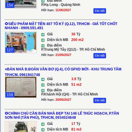
Địa điểm
P.Hạ Long - Quảng Ninh
154
Hết hạn:
11/06/2027
Chi tiết
🌻SIÊU PHẨM MẶT TIỀN 407 TÔ KÝ (Q.12), TP.HCM - GIÁ TỐT CHỐT
NHANH - 0909.591.491
Giá
36
Tỷ
Diện tích MB
200 m2
Địa điểm
P.Trung Mỹ Tây (Q12) - TP. Hồ Chí Minh
127
Hết hạn:
21/05/2027
Chi tiết
⭐BÁN NHÀ Đ.ĐOÀN VĂN BƠ (Q.4), CÓ GPXD MỚI - KHU TRUNG TÂM
TP.HCM, 0961941748
Giá
3.9
Tỷ
Diện tích MB
51 m2
Địa điểm
P.Khánh Hội (Q4) - TP. Hồ Chí Minh
159
Hết hạn:
20/05/2027
Chi tiết
🌻CHÍNH CHỦ CẦN BÁN NHÀ ĐẸP TẠI 146 LÊ THÚC HOẠCH, P.TÂN
SƠN NHÌ (TÂN PHÚ), TP.HCM, 0934024648
Giá
17
Tỷ
Diện tích MB
81 m2