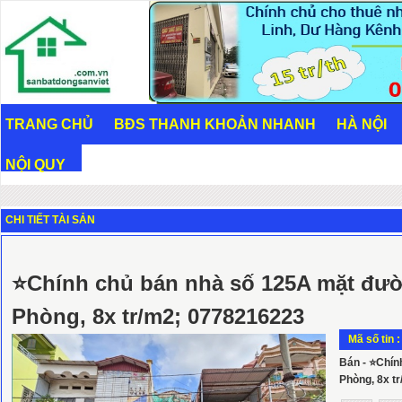
TRANG CHỦ
BĐS THANH KHOẢN NHANH
HÀ NỘI
NỘI QUY
CHI TIẾT TÀI SẢN
⭐Chính chủ bán nhà số 125A mặt đư
Phòng, 8x tr/m2; 0778216223
Mã số tin 
Bán - ⭐Chín
Phòng, 8x t