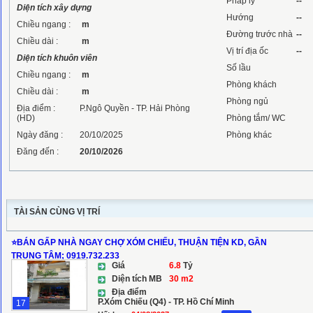
Pháp lý
--
Diện tích xây dựng
Hướng
--
Chiều ngang :
m
Đường trước nhà
--
Chiều dài :
m
Vị trí địa ốc
--
Diện tích khuôn viên
Số lầu
Chiều ngang :
m
Phòng khách
Chiều dài :
m
Phòng ngủ
Địa điểm :
P.Ngô Quyền - TP. Hải Phòng
(HD)
Phòng tắm/ WC
Ngày đăng :
20/10/2025
Phòng khác
Đăng đến :
20/10/2026
TÀI SẢN CÙNG VỊ TRÍ
⭐️BÁN GẤP NHÀ NGAY CHỢ XÓM CHIẾU, THUẬN TIỆN KD, GẦN
TRUNG TÂM; 0919.732.233
Giá
6.8
Tỷ
Diện tích MB
30 m2
Địa điểm
P.Xóm Chiếu (Q4) - TP. Hồ Chí Minh
17