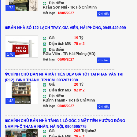
Địa điểm
P.Tân Sơn Nhì - TP. Hồ Chí Minh
173
Hết hạn:
18/05/2027
Chi tiết
☢️BÁN NHÀ SỐ 122 LẠCH TRAY, GIA VIÊN, HẢI PHÒNG, 0945.449.999
Giá
19
Tỷ
Diện tích MB
75 m2
Địa điểm
P.Gia Viên - TP. Hải Phòng (HD)
170
Hết hạn:
06/05/2027
Chi tiết
☢️CHÍNH CHỦ BÁN NHÀ MẶT TIỀN ĐẸP GIÁ TỐT TẠI PHAN VĂN TRỊ
(P.12), BÌNH THẠNH, TP.HCM. 0932671938
Giá
20
Tỷ
Diện tích MB
92 m2
Địa điểm
P.Bình Thạnh - TP. Hồ Chí Minh
148
Hết hạn:
05/05/2027
Chi tiết
☢️CHÍNH CHỦ BÁN NHÀ TẦNG 1 LÔ GÓC 2 MẶT TIỀN HƯỚNG ĐÔNG
NAM PHỐ THANH NHÀN, HÀ NỘI; 0904665775
Giá
205
Triệu/m2
Diện tích MB
75 m2