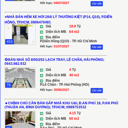
Hết hạn:
04/07/2027
Chi tiết
⭐️NHÀ BÁN HẺM XE HƠI 284/ LÝ THƯỜNG KIỆT (P14, Q10), P.DIÊN
HỒNG, TP.HCM, 0906470481
Giá
18.9
Tỷ
Diện tích MB
64 m2
Địa điểm
P.Diên Hồng (Q10) - TP. Hồ Chí Minh
453
Hết hạn:
01/07/2027
Chi tiết
🌻BÁN NHÀ SỐ 8/50/292 LẠCH TRAY, LÊ CHÂN, HẢI PHÒNG;
0943.982.932
Giá
4
Tỷ
Diện tích MB
40 m2
Địa điểm
P.Lê Chân - TP. Hải Phòng (HD)
79
Hết hạn:
30/06/2027
Chi tiết
🔹CHÍNH CHỦ CẦN BÁN GẤP NHÀ KHU U&I, Đ.AN PHÚ 18, P.AN PHÚ
(THUẬN AN, BÌNH DƯƠNG); TP.HCM; 0989753532
Giá
4.15
Tỷ
Diện tích MB
60 m2
Địa điểm