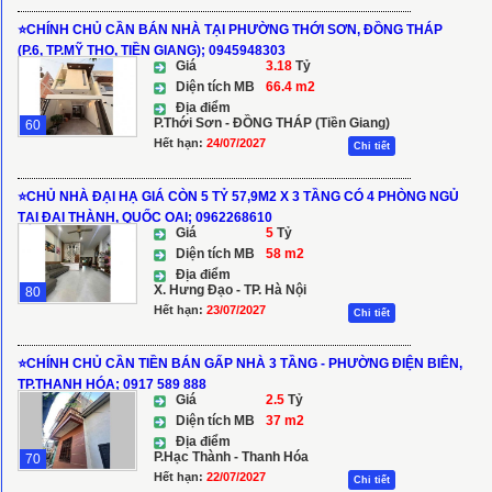
⭐️CHÍNH CHỦ CẦN BÁN NHÀ TẠI PHƯỜNG THỚI SƠN, ĐỒNG THÁP
(P.6, TP.MỸ THO, TIỀN GIANG); 0945948303
Giá
3.18
Tỷ
Diện tích MB
66.4 m2
Địa điểm
P.Thới Sơn - ĐỒNG THÁP (Tiền Giang)
60
Hết hạn:
24/07/2027
Chi tiết
⭐️CHỦ NHÀ ĐẠI HẠ GIÁ CÒN 5 TỶ 57,9M2 X 3 TẦNG CÓ 4 PHÒNG NGỦ
TẠI ĐẠI THÀNH, QUỐC OAI; 0962268610
Giá
5
Tỷ
Diện tích MB
58 m2
Địa điểm
X. Hưng Đạo - TP. Hà Nội
80
Hết hạn:
23/07/2027
Chi tiết
⭐️CHÍNH CHỦ CẦN TIỀN BÁN GẤP NHÀ 3 TẦNG - PHƯỜNG ĐIỆN BIÊN,
TP.THANH HÓA; 0917 589 888
Giá
2.5
Tỷ
Diện tích MB
37 m2
Địa điểm
P.Hạc Thành - Thanh Hóa
70
Hết hạn:
22/07/2027
Chi tiết