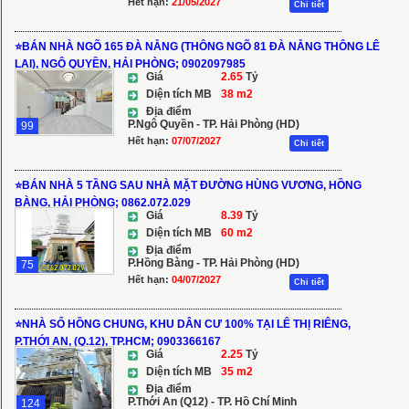
Hết hạn:
21/05/2027
Chi tiết
⭐️BÁN NHÀ NGÕ 165 ĐÀ NẴNG (THÔNG NGÕ 81 ĐÀ NẴNG THÔNG LÊ
LAI), NGÔ QUYỀN, HẢI PHÒNG; 0902097985
Giá
2.65
Tỷ
Diện tích MB
38 m2
Địa điểm
P.Ngô Quyền - TP. Hải Phòng (HD)
99
Hết hạn:
07/07/2027
Chi tiết
⭐️BÁN NHÀ 5 TẦNG SAU NHÀ MẶT ĐƯỜNG HÙNG VƯƠNG, HỒNG
BÀNG, HẢI PHÒNG; 0862.072.029
Giá
8.39
Tỷ
Diện tích MB
60 m2
Địa điểm
P.Hồng Bàng - TP. Hải Phòng (HD)
75
Hết hạn:
04/07/2027
Chi tiết
⭐️NHÀ SỔ HỒNG CHUNG, KHU DÂN CƯ 100% TẠI LÊ THỊ RIÊNG,
P.THỚI AN, (Q.12), TP.HCM; 0903366167
Giá
2.25
Tỷ
Diện tích MB
35 m2
Địa điểm
P.Thới An (Q12) - TP. Hồ Chí Minh
124