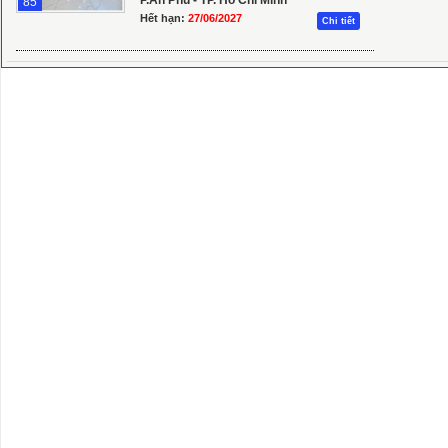
P.An Phú - TP. Hồ Chí Minh
85
Hết hạn:
27/06/2027
Chi tiết