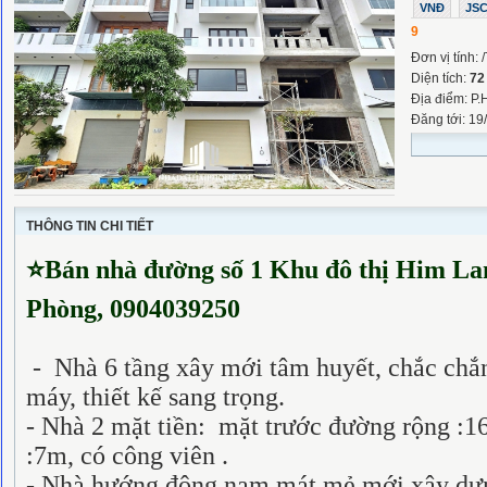
VNĐ
JS
9
Đơn vị tính: 
Diện tích:
72
Địa điểm: P.
Đăng tới: 19
THÔNG TIN CHI TIẾT
⭐
Bán nhà đường số 1 Khu đô thị Him L
Phòng,
0904039250
- Nhà 6 tầng xây mới tâm huyết, chắc chắn
máy, thiết kế sang trọng.
- Nhà 2 mặt tiền: mặt trước đường rộng :16
:7m, có công viên .
- Nhà hướng đông nam mát mẻ mới xây dựn