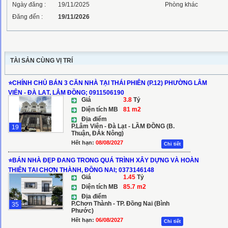
Ngày đăng :
19/11/2025
Phòng khác
Đăng đến :
19/11/2026
TÀI SẢN CÙNG VỊ TRÍ
⭐️CHÍNH CHỦ BÁN 3 CĂN NHÀ TẠI THÁI PHIÊN (P.12) PHƯỜNG LÂM
VIÊN - ĐÀ LẠT, LÂM ĐỒNG; 0911506190
Giá
3.8
Tỷ
Diện tích MB
81 m2
Địa điểm
P.Lâm Viên - Đà Lạt - LẦM ĐỒNG (B.
19
Thuận, ĐẮk Nông)
Hết hạn:
08/08/2027
Chi tiết
⭐️BÁN NHÀ ĐẸP ĐANG TRONG QUÁ TRÌNH XÂY DỰNG VÀ HOÀN
THIỆN TẠI CHƠN THÀNH, ĐỒNG NAI; 0373146148
Giá
1.45
Tỷ
Diện tích MB
85.7 m2
Địa điểm
P.Chơn Thành - TP. Đồng Nai (Bình
35
Phước)
Hết hạn:
06/08/2027
Chi tiết