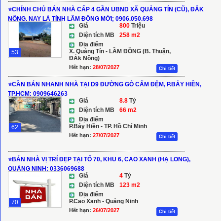
⭐️CHÍNH CHỦ BÁN NHÀ CẤP 4 GẦN UBND XÃ QUẢNG TÍN (CŨ), ĐĂK
NÔNG, NAY LÀ TỈNH LÂM ĐỒNG MỚI; 0906.050.698
Giá
800
Triệu
Diện tích MB
258 m2
Địa điểm
X. Quảng Tín - LẦM ĐỒNG (B. Thuận,
53
ĐẮk Nông)
Hết hạn:
28/07/2027
Chi tiết
⭐️CẦN BÁN NHANH NHÀ TẠI D9 ĐƯỜNG GÒ CẤM ĐỆM, P.BẢY HIỀN,
TP.HCM; 0909646263
Giá
8.8
Tỷ
Diện tích MB
66 m2
Địa điểm
P.Bảy Hiền - TP. Hồ Chí Minh
62
Hết hạn:
27/07/2027
Chi tiết
⭐️BÁN NHÀ VỊ TRÍ ĐẸP TẠI TỔ 70, KHU 6, CAO XANH (HẠ LONG),
QUẢNG NINH; 0336069688
Giá
4
Tỷ
Diện tích MB
123 m2
Địa điểm
P.Cao Xanh - Quảng Ninh
70
Hết hạn:
26/07/2027
Chi tiết