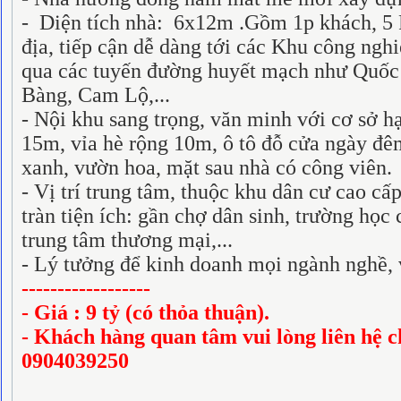
- Diện tích nhà: 6x12m .Gồm 1p khách, 5 Png
địa, tiếp cận dễ dàng tới các Khu công nghi
qua các tuyến đường huyết mạch như Quốc
Bàng, Cam Lộ,...
- Nội khu sang trọng, văn minh với cơ sở h
15m, vỉa hè rộng 10m, ô tô đỗ cửa ngày đê
xanh, vườn hoa, mặt sau nhà có công viên.
- Vị trí trung tâm, thuộc khu dân cư cao c
tràn tiện ích: gần chợ dân sinh, trường học c
trung tâm thương mại,...
- Lý tưởng để kinh doanh mọi ngành nghề, 
------------------
- Giá : 9 tỷ (có thỏa thuận).
- Khách hàng quan tâm vui lòng liên hệ 
0904039250