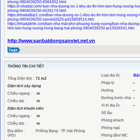
phong-0904039250-6564302.html
https://i-nhadat.com/-ban-nha-duong-so-1-khu-do-thi-him-lam-hung-vuong-ho
phong-0904039250-6026174.html
https://nhadattop1.com/ban-nha-duong-so-1-khu-do-thi-him-lam-hung-vuong-
phong-0904039250-sanviet2025-pd15859514.htm
https://nhadatinfo.com/ban-nha-mat-pho-phuong-hung-vuong/ban-nha-duong-s
him-lam-hung-vuong-hong-bang-hai-phong-0904039250-pr15926541.htm
http://www.sanbatdongsanviet.net.vn
THÔNG TIN CHI TIẾT
Loại địa ốc
Bán
Tổng Diện tích :
72
m2
Pháp lý
--
Diện tích xây dựng
Hướng
--
Chiều ngang :
m
Đường trước nhà
--
Chiều dài :
m
Vị trí địa ốc
--
Diện tích khuôn viên
Số lầu
Chiều ngang :
m
Phòng khách
Chiều dài :
m
Phòng ngủ
Địa điểm :
P.Hồng Bàng - TP. Hải Phòng
(HD)
Phòng tắm/ WC