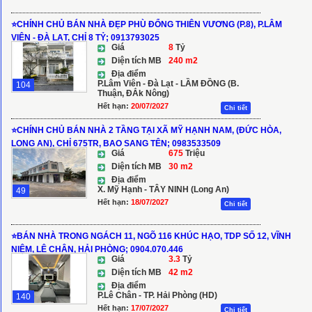
⭐️CHÍNH CHỦ BÁN NHÀ ĐẸP PHÙ ĐỔNG THIÊN VƯƠNG (P.8), P.LÂM
VIÊN - ĐÀ LẠT, CHỈ 8 TỶ; 0913793025
Giá
8
Tỷ
Diện tích MB
240 m2
Địa điểm
P.Lâm Viên - Đà Lạt - LẦM ĐỒNG (B.
104
Thuận, ĐẮk Nông)
Hết hạn:
20/07/2027
Chi tiết
⭐️CHÍNH CHỦ BÁN NHÀ 2 TẦNG TẠI XÃ MỸ HẠNH NAM, (ĐỨC HÒA,
LONG AN), CHỈ 675TR, BAO SANG TÊN; 0983533509
Giá
675
Triệu
Diện tích MB
30 m2
Địa điểm
X. Mỹ Hạnh - TÂY NINH (Long An)
49
Hết hạn:
18/07/2027
Chi tiết
⭐️BÁN NHÀ TRONG NGÁCH 11, NGÕ 116 KHÚC HẠO, TDP SỐ 12, VĨNH
NIỆM, LÊ CHÂN, HẢI PHÒNG; 0904.070.446
Giá
3.3
Tỷ
Diện tích MB
42 m2
Địa điểm
P.Lê Chân - TP. Hải Phòng (HD)
140
Hết hạn:
17/07/2027
Chi tiết