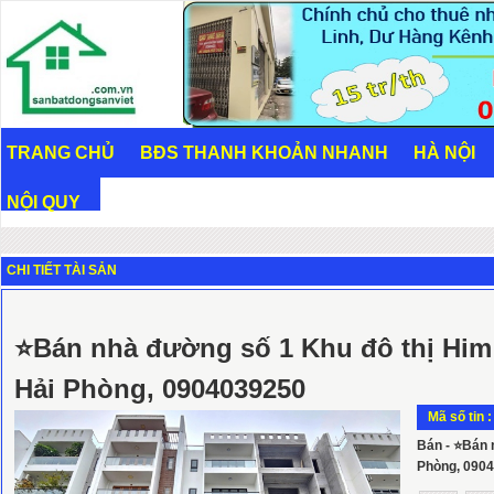
TRANG CHỦ
BĐS THANH KHOẢN NHANH
HÀ NỘI
NỘI QUY
CHI TIẾT TÀI SẢN
⭐Bán nhà đường số 1 Khu đô thị Hi
Hải Phòng, 0904039250
Mã số tin 
Bán - ⭐Bán 
Phòng, 090