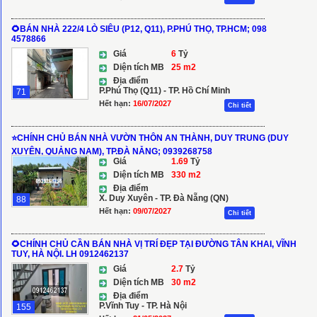
🌻BÁN NHÀ 222/4 LÒ SIÊU (P12, Q11), P.PHÚ THỌ, TP.HCM; 098
4578866
Giá
6
Tỷ
Diện tích MB
25 m2
Địa điểm
P.Phú Thọ (Q11) - TP. Hồ Chí Minh
71
Hết hạn:
16/07/2027
Chi tiết
⭐️CHÍNH CHỦ BÁN NHÀ VƯỜN THÔN AN THÀNH, DUY TRUNG (DUY
XUYÊN, QUẢNG NAM), TP.ĐÀ NẴNG; 0939268758
Giá
1.69
Tỷ
Diện tích MB
330 m2
Địa điểm
X. Duy Xuyên - TP. Đà Nẵng (QN)
88
Hết hạn:
09/07/2027
Chi tiết
🌻CHÍNH CHỦ CẦN BÁN NHÀ VỊ TRÍ ĐẸP TẠI ĐƯỜNG TÂN KHAI, VĨNH
TUY, HÀ NỘI. LH 0912462137
Giá
2.7
Tỷ
Diện tích MB
30 m2
Địa điểm
P.Vĩnh Tuy - TP. Hà Nội
155